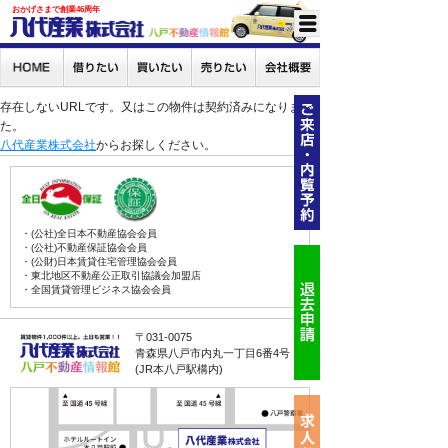
おかげさまで創業46周年
存在しないURLです。又はこの物件は契約済みになりまし
た。
八代産業株式会社
からお探しください。
・(公社)全日本不動産協会会員
・(公社)不動産保証協会会員
・(公財)日本賃貸住宅管理協会会員
・東北地区不動産公正取引協議会加盟店
・全国賃貸管理ビジネス協会会員
〒031-0075
青森県八戸市内丸一丁目6番4号
(JR本八戸駅構内)