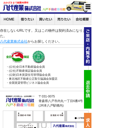
おかげさまで創業46周年
存在しないURLです。又はこの物件は契約済みになりまし
た。
八代産業株式会社
からお探しください。
・(公社)全日本不動産協会会員
・(公社)不動産保証協会会員
・(公財)日本賃貸住宅管理協会会員
・東北地区不動産公正取引協議会加盟店
・全国賃貸管理ビジネス協会会員
〒031-0075
青森県八戸市内丸一丁目6番4号
(JR本八戸駅構内)