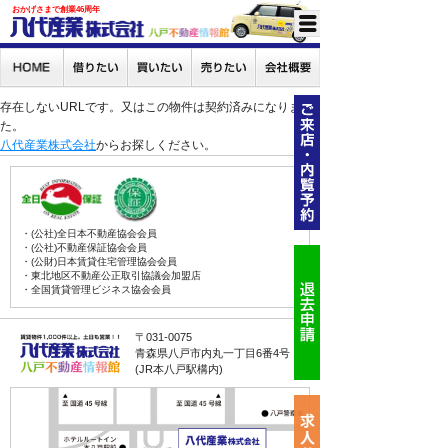
おかげさまで創業46周年
存在しないURLです。又はこの物件は契約済みになりまし
た。
八代産業株式会社
からお探しください。
・(公社)全日本不動産協会会員
・(公社)不動産保証協会会員
・(公財)日本賃貸住宅管理協会会員
・東北地区不動産公正取引協議会加盟店
・全国賃貸管理ビジネス協会会員
〒031-0075
青森県八戸市内丸一丁目6番4号
(JR本八戸駅構内)