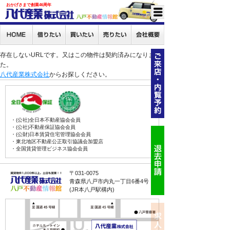
おかげさまで創業46周年
存在しないURLです。又はこの物件は契約済みになりまし
た。
八代産業株式会社
からお探しください。
・(公社)全日本不動産協会会員
・(公社)不動産保証協会会員
・(公財)日本賃貸住宅管理協会会員
・東北地区不動産公正取引協議会加盟店
・全国賃貸管理ビジネス協会会員
〒031-0075
青森県八戸市内丸一丁目6番4号
(JR本八戸駅構内)