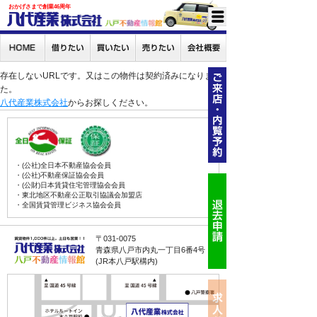
おかげさまで創業46周年
存在しないURLです。又はこの物件は契約済みになりまし
た。
八代産業株式会社
からお探しください。
・(公社)全日本不動産協会会員
・(公社)不動産保証協会会員
・(公財)日本賃貸住宅管理協会会員
・東北地区不動産公正取引協議会加盟店
・全国賃貸管理ビジネス協会会員
〒031-0075
青森県八戸市内丸一丁目6番4号
(JR本八戸駅構内)