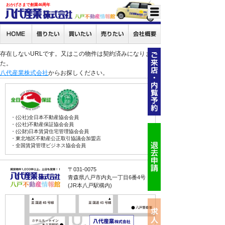
おかげさまで創業46周年
存在しないURLです。又はこの物件は契約済みになりまし
た。
八代産業株式会社
からお探しください。
・(公社)全日本不動産協会会員
・(公社)不動産保証協会会員
・(公財)日本賃貸住宅管理協会会員
・東北地区不動産公正取引協議会加盟店
・全国賃貸管理ビジネス協会会員
〒031-0075
青森県八戸市内丸一丁目6番4号
(JR本八戸駅構内)