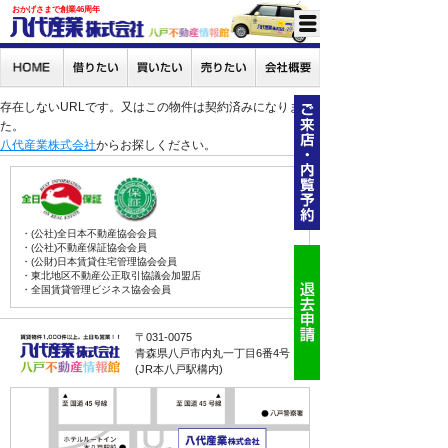
おかげさまで創業46周年
存在しないURLです。又はこの物件は契約済みになりまし
た。
八代産業株式会社
からお探しください。
・(公社)全日本不動産協会会員
・(公社)不動産保証協会会員
・(公財)日本賃貸住宅管理協会会員
・東北地区不動産公正取引協議会加盟店
・全国賃貸管理ビジネス協会会員
〒031-0075
青森県八戸市内丸一丁目6番4号
(JR本八戸駅構内)