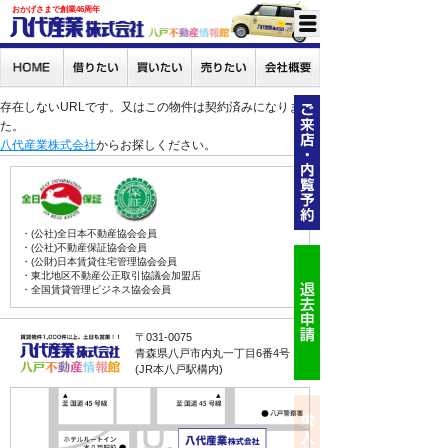
おかげさまで創業46周年
存在しないURLです。又はこの物件は契約済みになりまし
た。
八代産業株式会社
からお探しください。
・(公社)全日本不動産協会会員
・(公社)不動産保証協会会員
・(公財)日本賃貸住宅管理協会会員
・東北地区不動産公正取引協議会加盟店
・全国賃貸管理ビジネス協会会員
〒031-0075
青森県八戸市内丸一丁目6番4号
(JR本八戸駅構内)