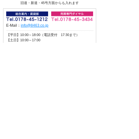
旧道・新道・45号方面からも入れます
E-Mail：
info@8463.co.jp
【平日】10:00～18:00（電話受付 17:30まで）
【土日】10:00～17:00
【定休日】毎週水曜日・第2 第4日曜日・祝日
（昼休み12:30～13:30）
2月は水曜日のみ定休日、3月は休まず営業します
八代産業株式会社 会社概要
・宅地建物取引業免許 青森県知事(12)第1735号
・賃貸住宅管理業者登録 国土交通大臣(02)第000076号
当サイトは、お客様の個人情報を