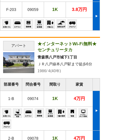
1K
3.8万円
F-203
09059
★インターネットWi-Fi無料★
アパート
センチュリータカ
青森県八戸市城下1丁目
ＪＲ八戸線本八戸駅まで徒歩6分
1986/ 4(40年)
部屋番号
問合番号
間取り
家賃
1K
4万円
1-B
09074
1K
4万円
2-B
09078