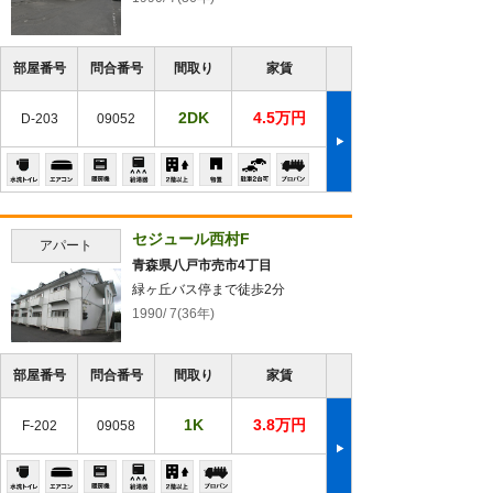
部屋番号
問合番号
間取り
家賃
2DK
4.5万円
D-203
09052
セジュール西村F
アパート
青森県八戸市売市4丁目
緑ヶ丘バス停まで徒歩2分
1990/ 7(36年)
部屋番号
問合番号
間取り
家賃
1K
3.8万円
F-202
09058