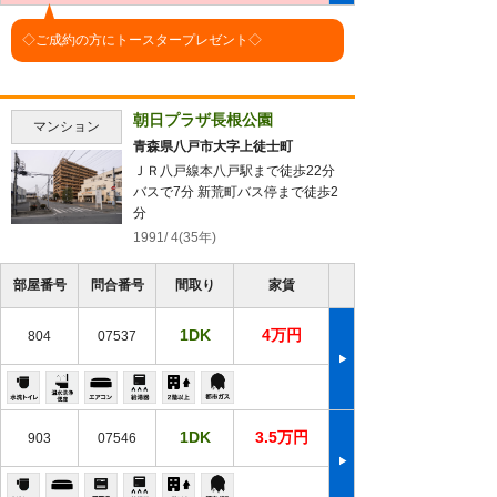
◇ご成約の方にトースタープレゼント◇
朝日プラザ長根公園
マンション
青森県八戸市大字上徒士町
ＪＲ八戸線本八戸駅まで徒歩22分
バスで7分 新荒町バス停まで徒歩2
分
1991/ 4(35年)
部屋番号
問合番号
間取り
家賃
1DK
4万円
804
07537
1DK
3.5万円
903
07546