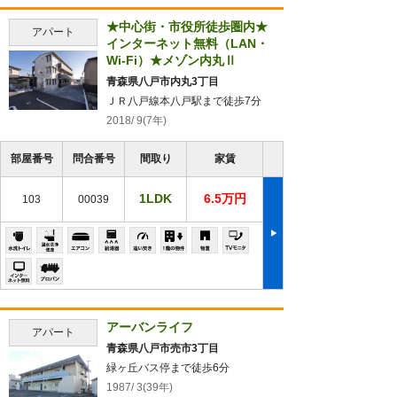
★中心街・市役所徒歩圏内★
アパート
インターネット無料（LAN・
Wi-Fi）★メゾン内丸Ⅱ
青森県八戸市内丸3丁目
ＪＲ八戸線本八戸駅まで徒歩7分
2018/ 9(7年)
部屋番号
問合番号
間取り
家賃
1LDK
6.5万円
103
00039
アーバンライフ
アパート
青森県八戸市売市3丁目
緑ヶ丘バス停まで徒歩6分
1987/ 3(39年)