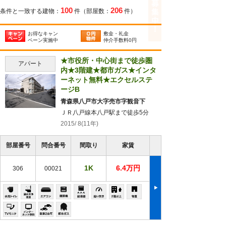
100
206
条件と一致する建物：
件（部屋数：
件）
お得なキャン
敷金・礼金
ペーン実施中
仲介手数料0円
★市役所・中心街まで徒歩圏
アパート
内★3階建★都市ガス★インタ
ーネット無料★エクセルステ
ージB
青森県八戸市大字売市字観音下
ＪＲ八戸線本八戸駅まで徒歩5分
2015/ 8(11年)
部屋番号
問合番号
間取り
家賃
1K
6.4万円
306
00021