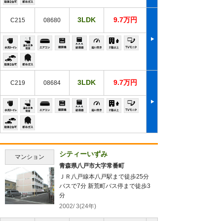
3LDK
9.7万円
C215
08680
3LDK
9.7万円
C219
08684
シティーいずみ
マンション
青森県八戸市大字常番町
ＪＲ八戸線本八戸駅まで徒歩25分
バスで7分 新荒町バス停まで徒歩3
分
2002/ 3(24年)