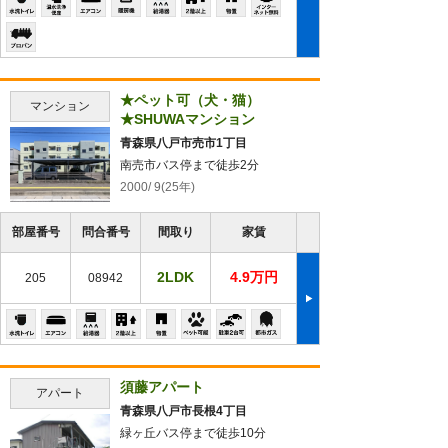
★ペット可（犬・猫）
マンション
★SHUWAマンション
青森県八戸市売市1丁目
南売市バス停まで徒歩2分
2000/ 9(25年)
部屋番号
問合番号
間取り
家賃
2LDK
4.9万円
205
08942
須藤アパート
アパート
青森県八戸市長根4丁目
緑ヶ丘バス停まで徒歩10分