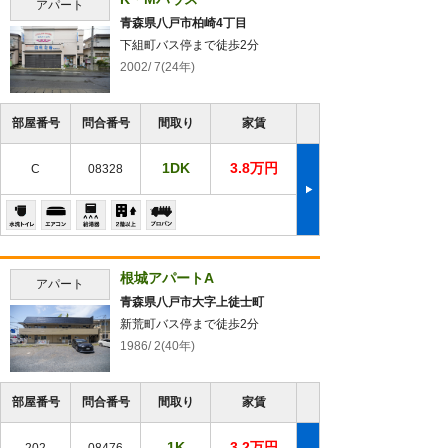
アパート
青森県八戸市柏崎4丁目
下組町バス停まで徒歩2分
2002/ 7(24年)
部屋番号
問合番号
間取り
家賃
1DK
3.8万円
C
08328
根城アパートA
アパート
青森県八戸市大字上徒士町
新荒町バス停まで徒歩2分
1986/ 2(40年)
部屋番号
問合番号
間取り
家賃
1K
3.2万円
202
08476