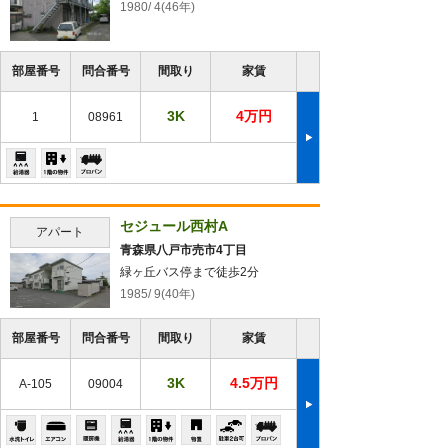
1980/ 4(46年)
部屋番号
問合番号
間取り
家賃
3K
4万円
1
08961
セジュール西村A
アパート
青森県八戸市売市4丁目
緑ヶ丘バス停まで徒歩2分
1985/ 9(40年)
部屋番号
問合番号
間取り
家賃
3K
4.5万円
A-105
09004