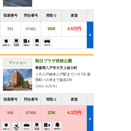
部屋番号
問合番号
間取り
家賃
3DK
4.5万円
201
07462
朝日プラザ長根公園
マンション
青森県八戸市大字上徒士町
ＪＲ八戸線本八戸駅までバス7分 新
荒町バス停まで徒歩2分
1991/ 4(35年)
部屋番号
問合番号
間取り
家賃
1DK
4.3万円
506
07509