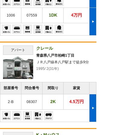
1DK
4万円
1006
07559
クレール
アパート
青森県八戸市柏崎1丁目
ＪＲ八戸線本八戸駅まで徒歩9分
1995/ 2(31年)
部屋番号
問合番号
間取り
家賃
2K
4.5万円
2-B
08307
K・Mハウス