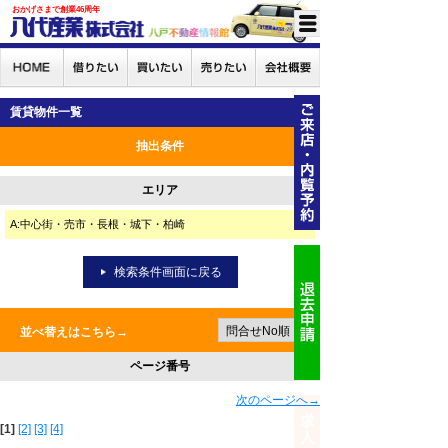
おかげさまで創業46周年
賃貸物件一覧
抽出条件
エリア
A:中心街・売市・長根・城下・柏崎
検索条件画面に戻る
並べ替えはこちら→
ページ番号
次のページへ→
[1]
[2]
[3]
[4]