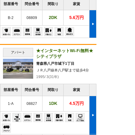
部屋番号
問合番号
間取り
家賃
2DK
5.6万円
B-2
08809
★インターネットWi-Fi無料★
アパート
シティプラザ
青森県八戸市城下1丁目
ＪＲ八戸線本八戸駅まで徒歩4分
1995/ 3(31年)
部屋番号
問合番号
間取り
家賃
1DK
4.5万円
1-A
08827