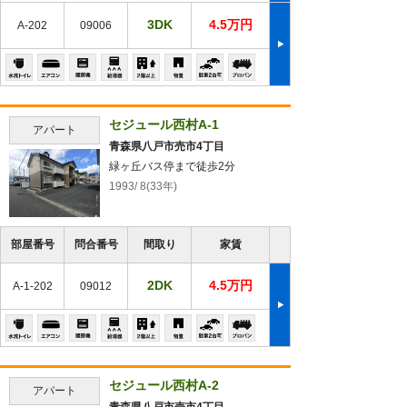
3DK
4.5万円
A-202
09006
セジュール西村A-1
アパート
青森県八戸市売市4丁目
緑ヶ丘バス停まで徒歩2分
1993/ 8(33年)
部屋番号
問合番号
間取り
家賃
2DK
4.5万円
A-1-202
09012
セジュール西村A-2
アパート