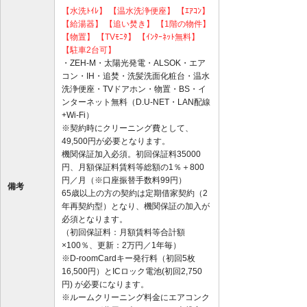
【水洗ﾄｲﾚ】
【温水洗浄便座】
【ｴｱｺﾝ】
【給湯器】
【追い焚き】
【1階の物件】
【物置】
【TVﾓﾆﾀ】
【ｲﾝﾀｰﾈｯﾄ無料】
【駐車2台可】
・ZEH-M・太陽光発電・ALSOK・エア
コン・IH・追焚・洗髪洗面化粧台・温水
洗浄便座・TVドアホン・物置・BS・イ
ンターネット無料（D.U-NET・LAN配線
+Wi-Fi）
※契約時にクリーニング費として、
49,500円が必要となります。
機関保証加入必須。初回保証料35000
円、月額保証料賃料等総額の1％＋800
円／月（※口座振替手数料99円）
備考
65歳以上の方の契約は定期借家契約（2
年再契約型）となり、機関保証の加入が
必須となります。
（初回保証料：月額賃料等合計額
×100％、更新：2万円／1年毎）
※D-roomCardキー発行料（初回5枚
16,500円）とICロック電池(初回2,750
円) が必要になります。
※ルームクリーニング料金にエアコンク