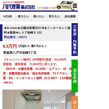
おかげさまで創業46周年
★D-room★太陽光発電ZEH-M★インターネット無
料★新築★レスア柏崎Ⅲ 102
問合番号：29071
6.5万円
共益0.4
敷0
礼6.5
万
万
青森県八戸市柏崎3丁目
【キャンペーン物件】2年間割引家賃 65,000円 →
更新後 通常家賃 73,000円に戻ります。
・ZEH-M・太陽光発電・ALSOK・エアコン・IH・追
焚・洗髪洗面化粧台・温水洗浄便座・TVドアホン・物
置・BS・インターネット無料（D.U-NET・LAN配線
+Wi-Fi）