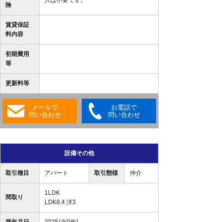
入は不要です。
険
賃貸保証
料内容
初期費用
等
更新料等
メールで
お電話で
問い合わせ
問い合わせ
設備その他
取引種目
アパート
取引態様
仲介
1LDK
間取り
LDK8.4 洋3