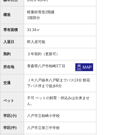
築年月日
2025/ 9(0年)
軽量鉄骨造2階建
構造
1階部分
専有面積
31.34㎡
入退日
即入居可能
契約
２年契約（更新可）
青森県八戸市柏崎3丁目
所在地
MAP
ＪＲ八戸線本八戸駅までバス13分 館花
交通
下バス停まで徒歩6分
不可 ペットの飼育・持込みは出来ませ
ペット
ん。
学区(小)
八戸市立柏崎小学校
学区(中)
八戸市立第三中学校