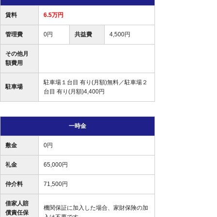
賃料
6.5万円
管理費
0円
共益費
4,500円
その他月
額費用
駐車場１台目 有り(月額)無料／駐車場２
駐車場
台目 有り(月額)4,400円
一時金
敷金
0円
礼金
65,000円
仲介料
71,500円
借家人賠
機関保証に加入した場合、家財保険の加
償責任保