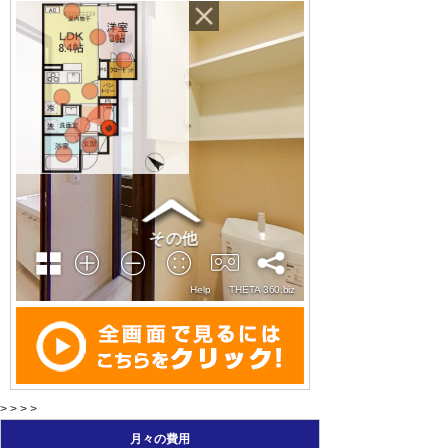
> > > >
月々の費用