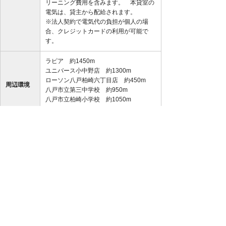
リーニング費用を含みます。 本貸室の
電気は、貸主から配給されます。
※法人契約で電気代の負担が個人の場
合、クレジットカードの利用が可能で
す。
ラピア 約1450m
ユニバース小中野店 約1300m
ローソン八戸柏崎六丁目店 約450m
周辺環境
八戸市立第三中学校 約950m
八戸市立柏崎小学校 約1050m
八戸市役所 約1800m
メールで
お電話で
問い合わせ
問い合わせ
※写真及び図面と現況が異なる場合は現況優先と致します。
また、実際の間取りは図面と反転する場合があります。