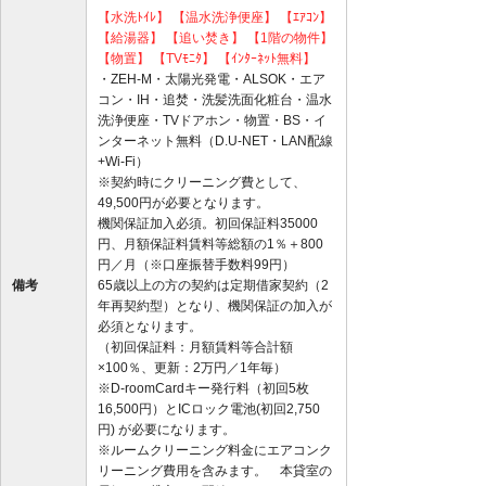
【水洗ﾄｲﾚ】
【温水洗浄便座】
【ｴｱｺﾝ】
【給湯器】
【追い焚き】
【1階の物件】
【物置】
【TVﾓﾆﾀ】
【ｲﾝﾀｰﾈｯﾄ無料】
・ZEH-M・太陽光発電・ALSOK・エア
コン・IH・追焚・洗髪洗面化粧台・温水
洗浄便座・TVドアホン・物置・BS・イ
ンターネット無料（D.U-NET・LAN配線
+Wi-Fi）
※契約時にクリーニング費として、
49,500円が必要となります。
機関保証加入必須。初回保証料35000
円、月額保証料賃料等総額の1％＋800
円／月（※口座振替手数料99円）
備考
65歳以上の方の契約は定期借家契約（2
年再契約型）となり、機関保証の加入が
必須となります。
（初回保証料：月額賃料等合計額
×100％、更新：2万円／1年毎）
※D-roomCardキー発行料（初回5枚
16,500円）とICロック電池(初回2,750
円) が必要になります。
※ルームクリーニング料金にエアコンク
リーニング費用を含みます。 本貸室の