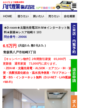
おかげさまで創業46周年
★D-room★太陽光発電ZEH-M★インターネット無
料★新築★レスア柏崎Ⅱ 103
問合番号：29066
6.5万円
共益0.4
敷0
礼6.5
万
万
青森県八戸市柏崎3丁目
【キャンペーン物件】2年間割引家賃 65,000円 →
更新後 通常家賃 73,000円に戻ります。
・ZEH-M・太陽光発電・ALSOK・エアコン・IH・追
焚・洗髪洗面化粧台・温水洗浄便座・TVドアホン・物
置・BS・インターネット無料（D.U-NET・LAN配線
+Wi-Fi）