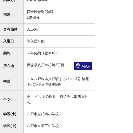
築年月日
2025/ 9(0年)
軽量鉄骨造2階建
構造
1階部分
専有面積
31.56㎡
入退日
即入居可能
契約
２年契約（更新可）
青森県八戸市柏崎3丁目
所在地
MAP
ＪＲ八戸線本八戸駅までバス13分 館花
交通
下バス停まで徒歩5分
不可 ペットの飼育・持込みは出来ませ
ペット
ん。
学区(小)
八戸市立柏崎小学校
学区(中)
八戸市立第三中学校