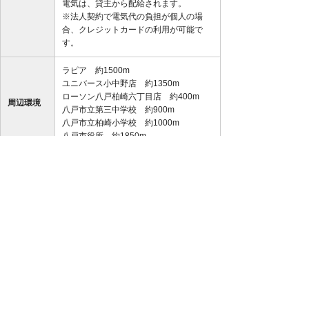
電気は、貸主から配給されます。
※法人契約で電気代の負担が個人の場
合、クレジットカードの利用が可能で
す。
ラピア 約1500m
ユニバース小中野店 約1350m
ローソン八戸柏崎六丁目店 約400m
周辺環境
八戸市立第三中学校 約900m
八戸市立柏崎小学校 約1000m
八戸市役所 約1850m
メールで
お電話で
問い合わせ
問い合わせ
※写真及び図面と現況が異なる場合は現況優先と致します。
また、実際の間取りは図面と反転する場合があります。