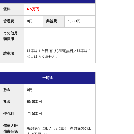
賃料
6.5万円
管理費
0円
共益費
4,500円
その他月
額費用
駐車場１台目 有り(月額)無料／駐車場２
駐車場
台目はありません。
一時金
敷金
0円
礼金
65,000円
仲介料
71,500円
借家人賠
機関保証に加入した場合、家財保険の加
償責任保