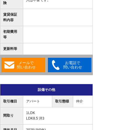
入は不要です。
険
賃貸保証
料内容
初期費用
等
更新料等
メールで
お電話で
問い合わせ
問い合わせ
設備その他
取引種目
アパート
取引態様
仲介
1LDK
間取り
LDK8.5 洋3