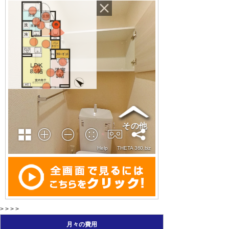
> > > >
月々の費用