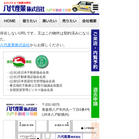
おかげさまで創業46周年
存在しないURLです。又はこの物件は契約済みになりまし
た。
八代産業株式会社
からお探しください。
・(公社)全日本不動産協会会員
・(公社)不動産保証協会会員
・(公財)日本賃貸住宅管理協会会員
・東北地区不動産公正取引協議会加盟店
・全国賃貸管理ビジネス協会会員
〒031-0075
青森県八戸市内丸一丁目6番4号
(JR本八戸駅構内)