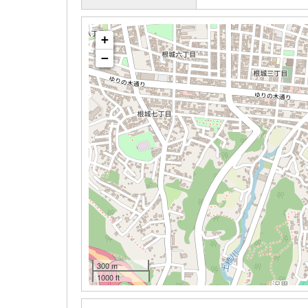
+
−
300 m
1000 ft