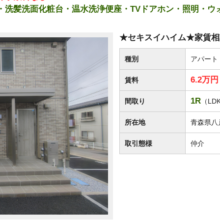
機・洗髪洗面化粧台・温水洗浄便座・TVドアホン・照明・ウ
★セキスイハイム★家賃相談に
種別
アパート
6.2万
賃料
1R
間取り
（LDK
所在地
青森県八
取引態様
仲介