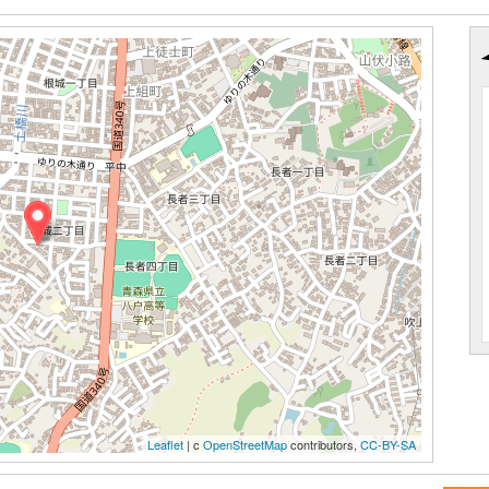
Leaflet
| c
OpenStreetMap
contributors,
CC-BY-SA