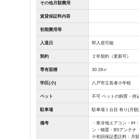
その他月額費用
賃貸保証料内容
初期費用等
入退日
即入居可能
契約
２年契約（更新可）
専有面積
30.28㎡
学区(小)
八戸市立長者小学校
ペット
不可 ペットの飼育・持
駐車場
駐車場１台目 有り(月
備考
・寒冷地エアコン・IH
ン・物置・BSアンテナ
※初回保証委託料：月額