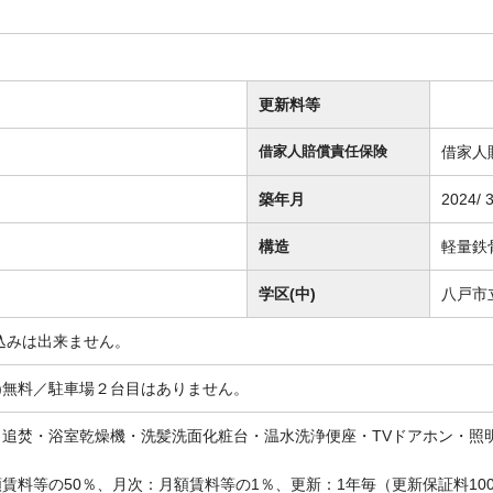
更新料等
借家人
借家人賠償責任保険
築年月
2024/ 
構造
軽量鉄
学区(中)
八戸市
込みは出来ません。
額)無料／駐車場２台目はありません。
・追焚・浴室乾燥機・洗髪洗面化粧台・温水洗浄便座・TVドアホン・
賃料等の50％、月次：月額賃料等の1％、更新：1年毎（更新保証料100