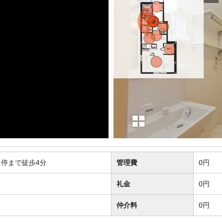
停まで徒歩4分
管理費
0円
礼金
0円
仲介料
0円