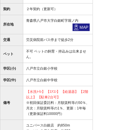
契約
２年契約（更新可）
青森県八戸市大字白銀町字堀ノ内
所在地
MAP
交通
労災病院前バス停まで徒歩2分
不可 ペットの飼育・持込みは出来ませ
ペット
ん。
学区(小)
八戸市立白銀小学校
学区(中)
八戸市立白銀中学校
【水洗ﾄｲﾚ】
【ｴｱｺﾝ】
【給湯器】
【2階
以上】
【駐車2台可】
備考
※初回保証委託料：月額賃料等の50％、
月次：月額賃料等の1％、更新：1年毎
（更新保証料10000円）
ユニバース白銀店 約850m