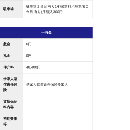
駐車場１台目 有り(月額)無料／駐車場２
駐車場
台目 有り(月額)3,300円
一時金
敷金
0円
礼金
0円
仲介料
48,400円
借家人賠
償責任保
借家人賠償責任保険要加入
険
賃貸保証
料内容
初期費用
等