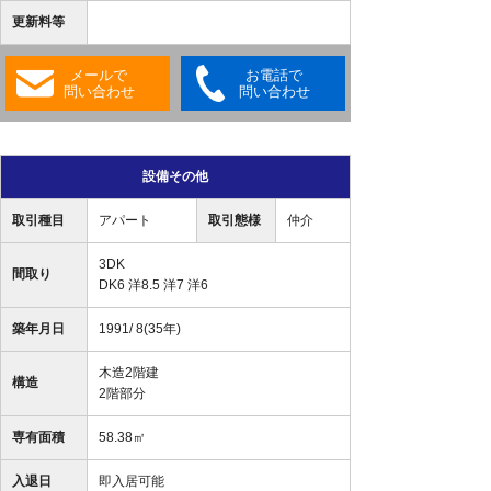
更新料等
メールで
お電話で
問い合わせ
問い合わせ
設備その他
取引種目
アパート
取引態様
仲介
3DK
間取り
DK6 洋8.5 洋7 洋6
築年月日
1991/ 8(35年)
木造2階建
構造
2階部分
専有面積
58.38㎡
入退日
即入居可能