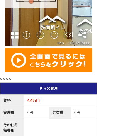
> > > >
月々の費用
賃料
4.4万円
管理費
0円
共益費
0円
その他月
額費用