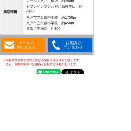
ローソン八戸白銀店 約250m
セブンイレブン八戸北高校前店 約
周辺環境
950m
八戸市立白銀中学校 約1750m
八戸市立白銀小学校 約450m
青森労災病院 約300m
メールで
お電話で
問い合わせ
問い合わせ
※写真及び図面と現況が異なる場合は現況優先と致します。
また、実際の間取りは図面と反転する場合があります。
・(公社)全日本不動産協会会員
・(公社)不動産保証協会会員
・(公財)日本賃貸住宅管理協会会員
・東北地区不動産公正取引協議会加盟店
・全国賃貸管理ビジネス協会会員