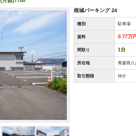
月額)7700
根城パーキング 24
種別
駐車場
0.77
賃料
1台
間取り
所在地
青森県八
取引態様
仲介