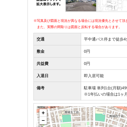
※写真及び図面と現況が異なる場合には現況優先とさせて頂
また、実際の間取りは図面と反転する場合があります。
交通
平中通バス停まで徒歩4
敷金
0円
共益費
0円
入退日
即入居可能
備考
駐車場 単列1台(月額)49
※1年払いの場合は1ヶ
+
−