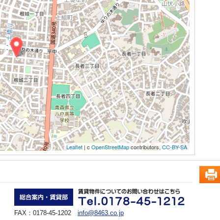
Leaflet
| c
OpenStreetMap
contributors,
CC-BY-SA
FAX：0178-45-1202
info@8463.co.jp