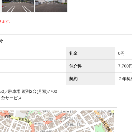
きます。
分
礼金
0円
仲介料
7,700
契約
２年契
50／駐車場 縦列2台(月額)7700
月分サービス