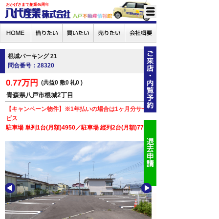
おかげさまで創業46周年
根城パーキング 21
問合番号：28320
0.77万円
共益0
敷0
礼0
青森県八戸市根城2丁目
【キャンペーン物件】※1年払いの場合は1ヶ月分サー
ビス
駐車場 単列1台(月額)4950／駐車場 縦列2台(月額)7700