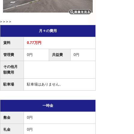
> > > >
月々の費用
賃料
0.77万円
管理費
0円
共益費
0円
その他月
額費用
駐車場
駐車場はありません。
一時金
敷金
0円
礼金
0円