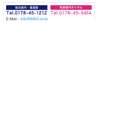
E-Mail：
info@8463.co.jp
【平日】10:00～18:00（電話受付 17:30まで）
【土日】10:00～17:00
【定休日】毎週水曜日・第2 第4日曜日・祝日
（昼休み12:30～13:30）
2月は水曜日のみ定休日、3月は休まず営業します
八代産業株式会社 会社概要
・宅地建物取引業免許 青森県知事(12)第1735号
・賃貸住宅管理業者登録 国土交通大臣(02)第000076号
当サイトは、お客様の個人情報を
安全に送受信するために