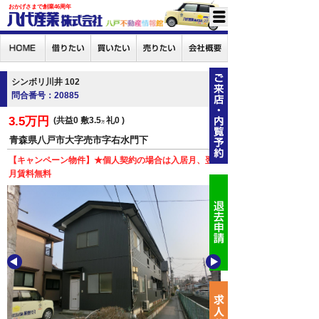
おかげさまで創業46周年
シンボリ川井 102
問合番号：20885
3.5万円
共益0
敷3.5
礼0
万
青森県八戸市大字売市字右水門下
【キャンペーン物件】★個人契約の場合は入居月、翌
月賃料無料