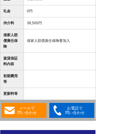
礼金
0円
仲介料
38,500円
借家人賠
償責任保
借家人賠償責任保険要加入
険
賃貸保証
料内容
初期費用
等
更新料等
メールで
お電話で
問い合わせ
問い合わせ