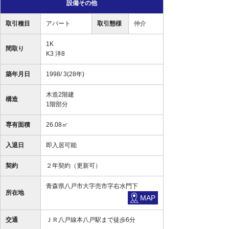
設備その他
取引種目
アパート
取引態様
仲介
1K
間取り
K3 洋8
築年月日
1998/ 3(28年)
木造2階建
構造
1階部分
専有面積
26.08㎡
入退日
即入居可能
契約
２年契約（更新可）
青森県八戸市大字売市字右水門下
所在地
MAP
交通
ＪＲ八戸線本八戸駅まで徒歩6分