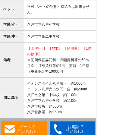
不可 ペットの飼育・持込みは出来ませ
ペット
ん。
学区(小)
八戸市立八戸小学校
学区(中)
八戸市立第二中学校
【水洗ﾄｲﾚ】
【ｴｱｺﾝ】
【給湯器】
【1階
の物件】
備考
※初回保証委託料：月額賃料等の50％、
月次：月額賃料等の1％、更新：1年毎
（更新保証料10000円）
イオンスタイル八戸城下 約1000m
ローソン八戸売市水門下店 約200m
八戸市立第二中学校 約1100m
周辺環境
八戸市立八戸小学校 約1100m
八戸市役所 約300m
八戸警察署 約950m
メールで
お電話で
問い合わせ
問い合わせ