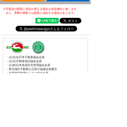
※写真及び図面と現況が異なる場合は現況優先と致します。
また、実際の間取りは図面と反転する場合があります。
・(公社)全日本不動産協会会員
・(公社)不動産保証協会会員
・(公財)日本賃貸住宅管理協会会員
・東北地区不動産公正取引協議会加盟店
・全国賃貸管理ビジネス協会会員
〒031-0075
青森県八戸市内丸一丁目6番4号
(JR本八戸駅構内)