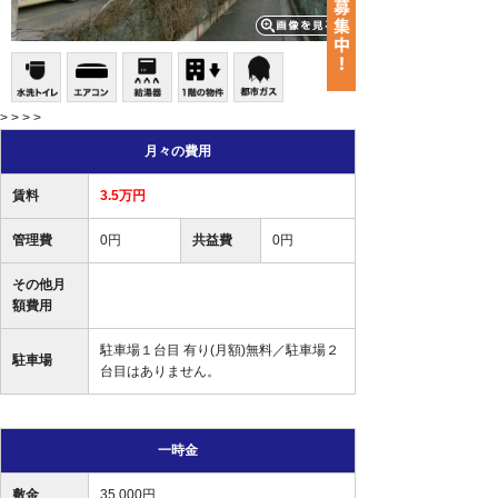
> > > >
月々の費用
賃料
3.5万円
管理費
0円
共益費
0円
その他月
額費用
駐車場１台目 有り(月額)無料／駐車場２
駐車場
台目はありません。
一時金
敷金
35,000円