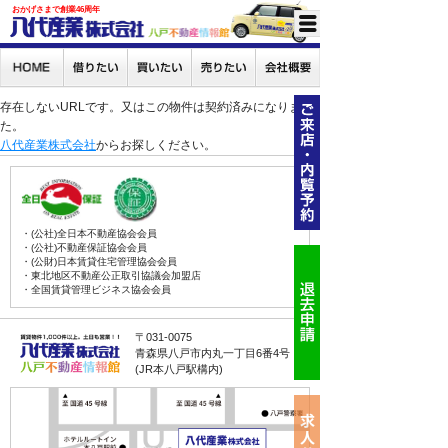
おかげさまで創業46周年
存在しないURLです。又はこの物件は契約済みになりまし
た。
八代産業株式会社
からお探しください。
・(公社)全日本不動産協会会員
・(公社)不動産保証協会会員
・(公財)日本賃貸住宅管理協会会員
・東北地区不動産公正取引協議会加盟店
・全国賃貸管理ビジネス協会会員
〒031-0075
青森県八戸市内丸一丁目6番4号
(JR本八戸駅構内)