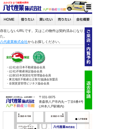
おかげさまで創業46周年
存在しないURLです。又はこの物件は契約済みになりまし
た。
八代産業株式会社
からお探しください。
・(公社)全日本不動産協会会員
・(公社)不動産保証協会会員
・(公財)日本賃貸住宅管理協会会員
・東北地区不動産公正取引協議会加盟店
・全国賃貸管理ビジネス協会会員
〒031-0075
青森県八戸市内丸一丁目6番4号
(JR本八戸駅構内)