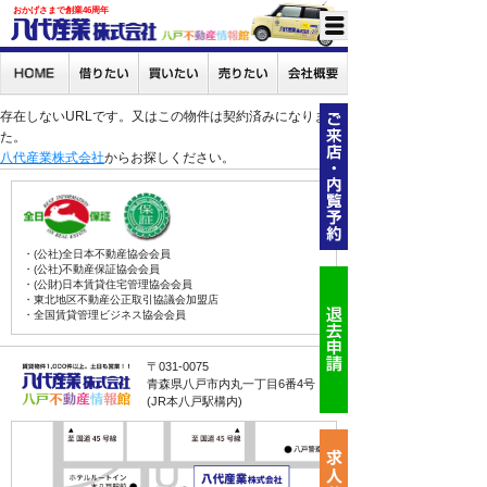
おかげさまで創業46周年
存在しないURLです。又はこの物件は契約済みになりまし
た。
八代産業株式会社
からお探しください。
・(公社)全日本不動産協会会員
・(公社)不動産保証協会会員
・(公財)日本賃貸住宅管理協会会員
・東北地区不動産公正取引協議会加盟店
・全国賃貸管理ビジネス協会会員
〒031-0075
青森県八戸市内丸一丁目6番4号
(JR本八戸駅構内)