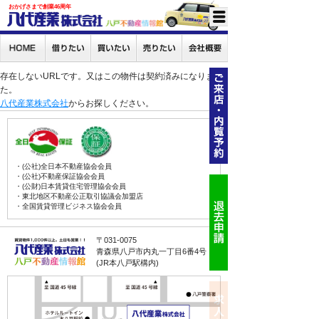
おかげさまで創業46周年
存在しないURLです。又はこの物件は契約済みになりまし
た。
八代産業株式会社
からお探しください。
・(公社)全日本不動産協会会員
・(公社)不動産保証協会会員
・(公財)日本賃貸住宅管理協会会員
・東北地区不動産公正取引協議会加盟店
・全国賃貸管理ビジネス協会会員
〒031-0075
青森県八戸市内丸一丁目6番4号
(JR本八戸駅構内)