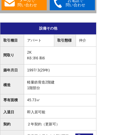
メールで
お電話で
問い合わせ
問い合わせ
設備その他
取引種目
アパート
取引態様
仲介
2K
間取り
K6 洋6 和6
築年月日
1997/ 3(29年)
軽量鉄骨造2階建
構造
1階部分
専有面積
45.73㎡
入退日
即入居可能
契約
２年契約（更新可）