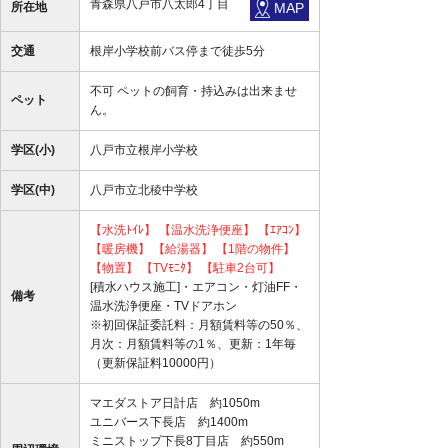
青森県八戸市八太郎4丁目
所在地
MAP
交通
根岸小学校前バス停まで徒歩5分
不可 ペットの飼育・持込みは出来ませ
ペット
ん。
学区(小)
八戸市立根岸小学校
学区(中)
八戸市立北稜中学校
【水洗ﾄｲﾚ】
【温水洗浄便座】
【ｴｱｺﾝ】
【暖房機】
【給湯器】
【1階の物件】
【物置】
【TVﾓﾆﾀ】
【駐車2台可】
[積水ハウス施工]・エアコン・灯油FF・
備考
温水洗浄便座・TVドアホン
※初回保証委託料：月額賃料等の50％、
月次：月額賃料等の1％、更新：1年毎
（更新保証料10000円）
マエダストア日計店 約1050m
ユニバース下長店 約1400m
ミニストップ下長8丁目店 約550m