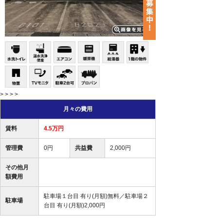
> > > >
月々の費用
賃料
4.5万円
管理費
0円
共益費
2,000円
その他月
額費用
駐車場１台目 有り(月額)無料／駐車場２
駐車場
台目 有り(月額)2,000円