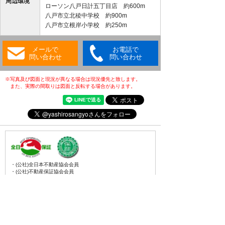
周辺環境
ローソン八戸日計五丁目店 約600m
八戸市立北稜中学校 約900m
八戸市立根岸小学校 約250m
メールで
お電話で
問い合わせ
問い合わせ
※写真及び図面と現況が異なる場合は現況優先と致します。
また、実際の間取りは図面と反転する場合があります。
・(公社)全日本不動産協会会員
・(公社)不動産保証協会会員
・(公財)日本賃貸住宅管理協会会員
・東北地区不動産公正取引協議会加盟店
・全国賃貸管理ビジネス協会会員
〒031-0075
青森県八戸市内丸一丁目6番4号