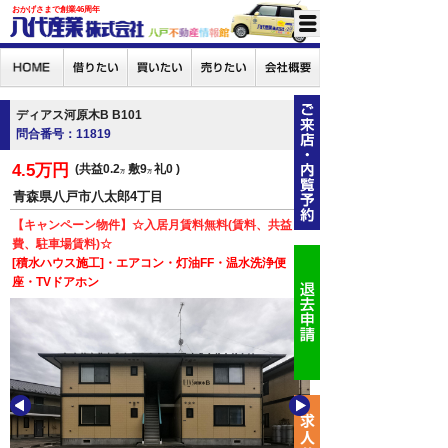
おかげさまで創業46周年
ディアス河原木B B101
問合番号：11819
4.5万円
共益0.2
敷9
礼0
万
万
青森県八戸市八太郎4丁目
【キャンペーン物件】☆入居月賃料無料(賃料、共益
費、駐車場賃料)☆
[積水ハウス施工]・エアコン・灯油FF・温水洗浄便
座・TVドアホン