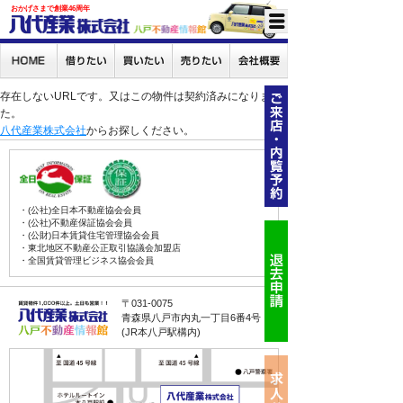
おかげさまで創業46周年
存在しないURLです。又はこの物件は契約済みになりまし
た。
八代産業株式会社
からお探しください。
・(公社)全日本不動産協会会員
・(公社)不動産保証協会会員
・(公財)日本賃貸住宅管理協会会員
・東北地区不動産公正取引協議会加盟店
・全国賃貸管理ビジネス協会会員
〒031-0075
青森県八戸市内丸一丁目6番4号
(JR本八戸駅構内)