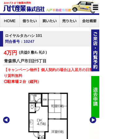
おかげさまで創業46周年
ロイヤルタカハシ 101
問合番号：10247
4万円
共益0
敷4
礼0
万
青森県八戸市日計5丁目
【キャンペーン物件】個人契約の場合は入居月の日割
り賃料無料
◎駐車場２台（縦列）