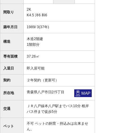
2K
間取り
K4.5 洋6 和6
築年月日
1989/ 3(37年)
木造2階建
構造
1階部分
専有面積
37.26㎡
入退日
即入居可能
契約
２年契約（更新可）
青森県八戸市日計5丁目
所在地
MAP
ＪＲ八戸線本八戸駅までバス10分 根岸
交通
バス停まで徒歩5分
不可 ペットの飼育・持込みは出来ませ
ペット
ん。