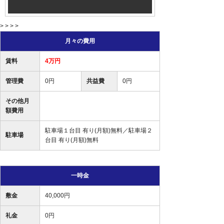
> > > >
月々の費用
賃料
4万円
管理費
0円
共益費
0円
その他月
額費用
駐車場１台目 有り(月額)無料／駐車場２
駐車場
台目 有り(月額)無料
一時金
敷金
40,000円
礼金
0円