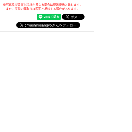
※写真及び図面と現況が異なる場合は現況優先と致します。
また、実際の間取りは図面と反転する場合があります。
・(公社)全日本不動産協会会員
・(公社)不動産保証協会会員
・(公財)日本賃貸住宅管理協会会員
・東北地区不動産公正取引協議会加盟店
・全国賃貸管理ビジネス協会会員
〒031-0075
青森県八戸市内丸一丁目6番4号
(JR本八戸駅構内)