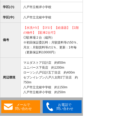
学区(小)
八戸市立根岸小学校
学区(中)
八戸市立北稜中学校
【水洗ﾄｲﾚ】
【ｴｱｺﾝ】
【給湯器】
【1階
の物件】
【駐車2台可】
◎駐車場２台（縦列）
備考
※初回保証委託料：月額賃料等の50％、
月次：月額賃料等の1％、更新：1年毎
（更新保証料10000円）
マエダストア日計店 約850m
ユニバース下長店 約1200m
ローソン八戸日計五丁目店 約400m
周辺環境
セブンイレブン八戸八太郎2丁目店 約
750m
八戸市立北稜中学校 約1150m
八戸市立根岸小学校 約250m
メールで
お電話で
問い合わせ
問い合わせ