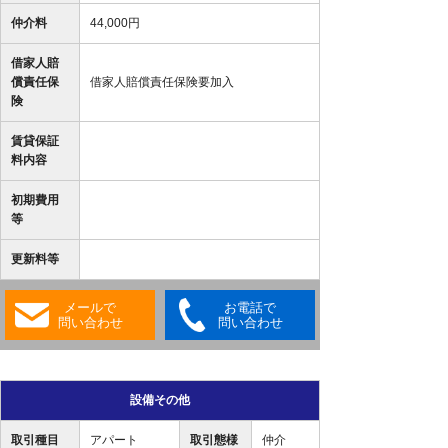
仲介料
44,000円
借家人賠
償責任保
借家人賠償責任保険要加入
険
賃貸保証
料内容
初期費用
等
更新料等
メールで
お電話で
問い合わせ
問い合わせ
設備その他
取引種目
アパート
取引態様
仲介