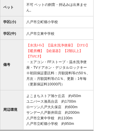
不可 ペットの飼育・持込みは出来ませ
ペット
ん。
学区(小)
八戸市立町畑小学校
学区(中)
八戸市立東中学校
【水洗ﾄｲﾚ】
【温水洗浄便座】
【ｴｱｺﾝ】
【暖房機】
【給湯器】
【2階以上】
【TVﾓﾆﾀ】
・エアコン・FFストーブ・温水洗浄便
備考
座・TVドアホン・デジタルロックキー
※初回保証委託料：月額賃料等の50％、
月次：月額賃料等の1％、更新：1年毎
（更新保証料10000円）
よこまちストア旭ケ丘店 約450m
ユニバース湊高台店 約1700m
ローソン八戸大久保店 約600m
周辺環境
サンデー八戸新井田店 約2000m
八戸市立東中学校 約1100m
八戸市立町畑小学校 約950m