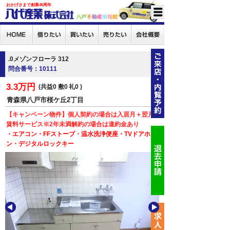
おかげさまで創業46周年
.0メゾンフローラ 312
問合番号：10111
3.3万円
共益0
敷0
礼0
青森県八戸市桜ケ丘2丁目
【キャンペーン物件】個人契約の場合は入居月＋翌月
賃料サービス※2年未満解約の場合は違約金あり
・エアコン・FFストーブ・温水洗浄便座・TVドアホ
ン・デジタルロックキー