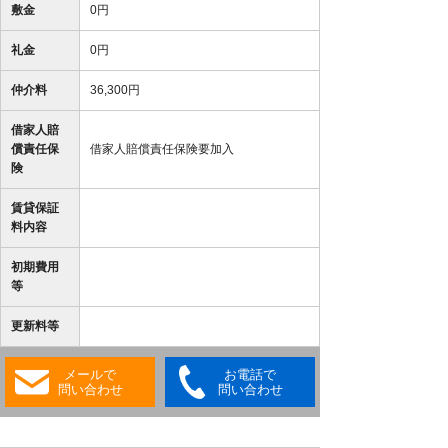
敷金
0円
礼金
0円
仲介料
36,300円
借家人賠
償責任保
借家人賠償責任保険要加入
険
賃貸保証
料内容
初期費用
等
更新料等
メールで
お電話で
問い合わせ
問い合わせ