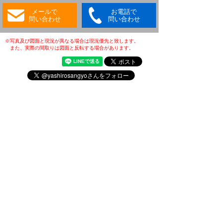
メールで
お電話で
問い合わせ
問い合わせ
※写真及び図面と現況が異なる場合は現況優先と致します。
また、実際の間取りは図面と反転する場合があります。
・(公社)全日本不動産協会会員
・(公社)不動産保証協会会員
・(公財)日本賃貸住宅管理協会会員
・東北地区不動産公正取引協議会加盟店
・全国賃貸管理ビジネス協会会員
〒031-0075
青森県八戸市内丸一丁目6番4号
(JR本八戸駅構内)