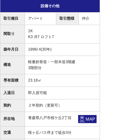
設備その他
取引種目
アパート
取引態様
仲介
1K
間取り
K3 洋7 ロフト7
築年月日
1996/ 4(30年)
軽量鉄骨造・一部木造3階建
構造
3階部分
専有面積
23.18㎡
入退日
即入居可能
契約
２年契約（更新可）
青森県八戸市桜ケ丘2丁目
所在地
MAP
交通
桜ヶ丘バス停まで徒歩3分