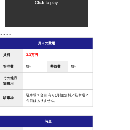
Click to play
> > > >
月々の費用
賃料
3.3万円
管理費
0円
共益費
0円
その他月
額費用
駐車場１台目 有り(月額)無料／駐車場２
駐車場
台目はありません。
一時金