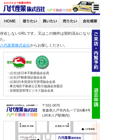
おかげさまで創業46周年
存在しないURLです。又はこの物件は契約済みになりまし
た。
八代産業株式会社
からお探しください。
・(公社)全日本不動産協会会員
・(公社)不動産保証協会会員
・(公財)日本賃貸住宅管理協会会員
・東北地区不動産公正取引協議会加盟店
・全国賃貸管理ビジネス協会会員
〒031-0075
青森県八戸市内丸一丁目6番4号
(JR本八戸駅構内)