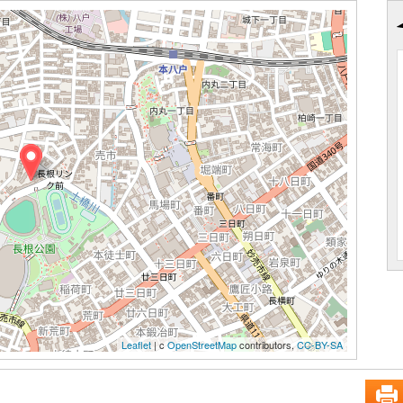
Leaflet
| c
OpenStreetMap
contributors,
CC-BY-SA