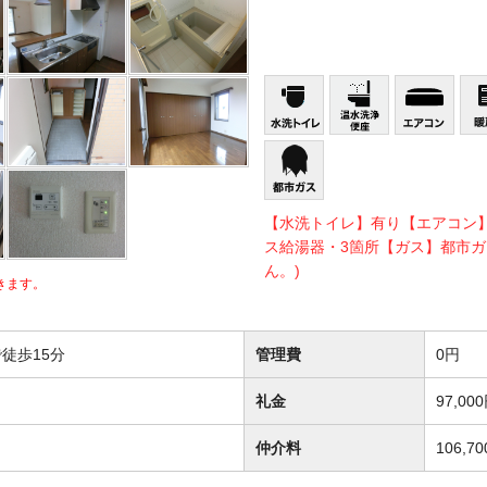
【水洗トイレ】有り【エアコン
ス給湯器・3箇所【ガス】都市ガ
ん。)
きます。
徒歩15分
管理費
0円
礼金
97,00
仲介料
106,7