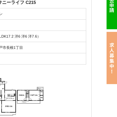
ニーライフ C215
ン
円
LDK17.2 洋6 洋6 洋7.6）
戸市長根1丁目