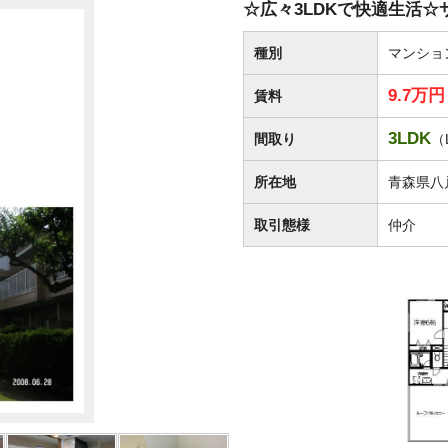
☆広々3LDKで快適生活☆サ
種別
マンショ
9.7万
賃料
3LDK
間取り
（
所在地
青森県八
取引態様
仲介