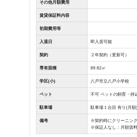
その他月額費用
賃貸保証料内容
初期費用等
入退日
即入居可能
契約
２年契約（更新可）
専有面積
89.82㎡
学区(小)
八戸市立八戸小学校
ペット
不可 ペットの飼育・持
駐車場
駐車場１台目 有り(月額)
備考
※契約時にクリーニング
※保証人なし：月額賃料