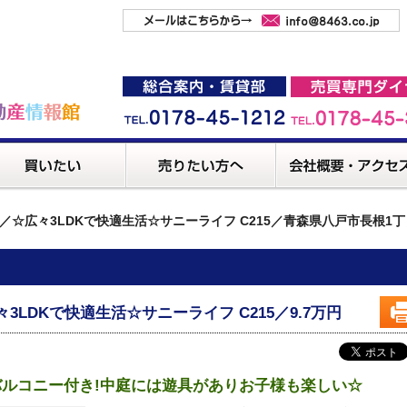
／☆広々3LDKで快適生活☆サニーライフ C215／青森県八戸市長根1丁
々3LDKで快適生活☆サニーライフ C215／9.7万円
バルコニー付き!中庭には遊具がありお子様も楽しい☆