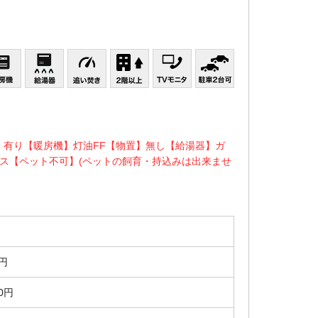
】有り【暖房機】灯油FF【物置】無し【給湯器】ガ
ス【ペット不可】(ペットの飼育・持込みは出来ませ
0円
00円