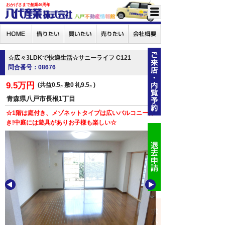
おかげさまで創業46周年
☆広々3LDKで快適生活☆サニーライフ C121
問合番号：08676
9.5万円
共益0.5
敷0
礼9.5
万
万
青森県八戸市長根1丁目
☆1階は庭付き、メゾネットタイプは広いバルコニー付
き!中庭には遊具がありお子様も楽しい☆