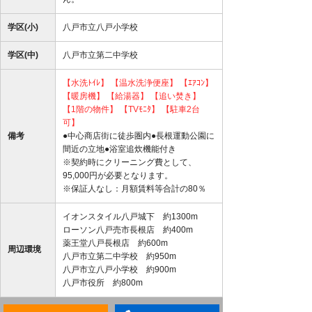
学区(小)
八戸市立八戸小学校
学区(中)
八戸市立第二中学校
【水洗ﾄｲﾚ】
【温水洗浄便座】
【ｴｱｺﾝ】
【暖房機】
【給湯器】
【追い焚き】
【1階の物件】
【TVﾓﾆﾀ】
【駐車2台
可】
備考
●中心商店街に徒歩圏内●長根運動公園に
間近の立地●浴室追炊機能付き
※契約時にクリーニング費として、
95,000円が必要となります。
※保証人なし：月額賃料等合計の80％
イオンスタイル八戸城下 約1300m
ローソン八戸売市長根店 約400m
薬王堂八戸長根店 約600m
周辺環境
八戸市立第二中学校 約950m
八戸市立八戸小学校 約900m
八戸市役所 約800m