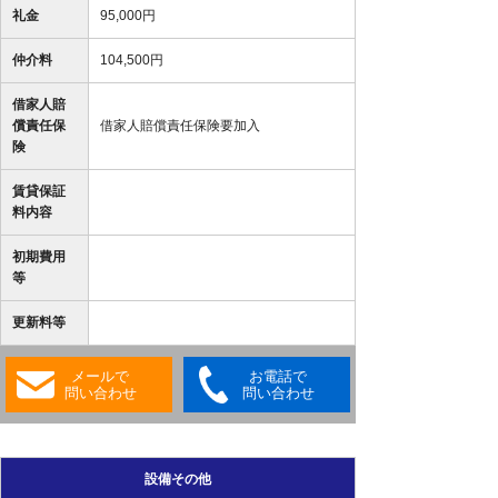
礼金
95,000円
仲介料
104,500円
借家人賠
償責任保
借家人賠償責任保険要加入
険
賃貸保証
料内容
初期費用
等
更新料等
メールで
お電話で
問い合わせ
問い合わせ
設備その他