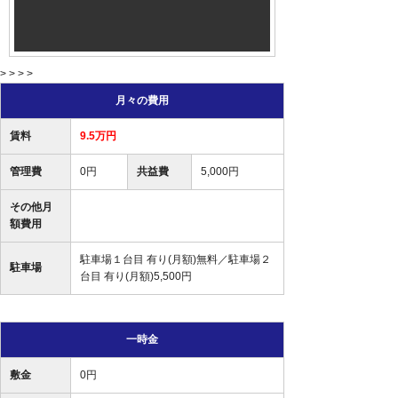
> > > >
月々の費用
賃料
9.5万円
管理費
0円
共益費
5,000円
その他月
額費用
駐車場１台目 有り(月額)無料／駐車場２
駐車場
台目 有り(月額)5,500円
一時金
敷金
0円