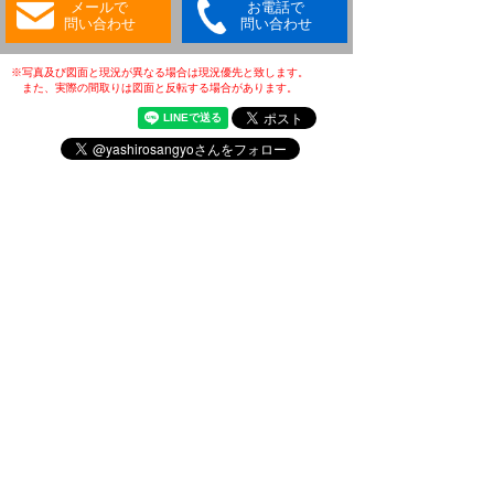
メールで
お電話で
問い合わせ
問い合わせ
※写真及び図面と現況が異なる場合は現況優先と致します。
また、実際の間取りは図面と反転する場合があります。
・(公社)全日本不動産協会会員
・(公社)不動産保証協会会員
・(公財)日本賃貸住宅管理協会会員
・東北地区不動産公正取引協議会加盟店
・全国賃貸管理ビジネス協会会員
〒031-0075
青森県八戸市内丸一丁目6番4号
(JR本八戸駅構内)