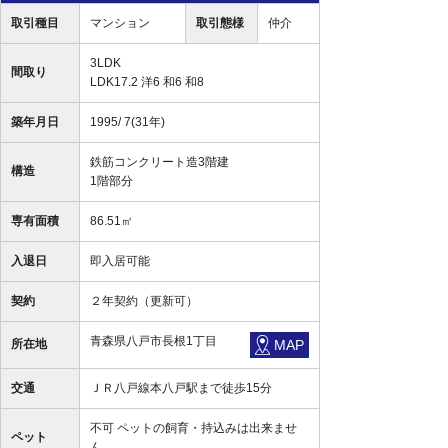
取引種目
マンション
取引態様
仲介
3LDK
間取り
LDK17.2 洋6 和6 和8
築年月日
1995/ 7(31年)
鉄筋コンクリート造3階建
構造
1階部分
専有面積
86.51㎡
入退日
即入居可能
契約
２年契約（更新可）
青森県八戸市長根1丁目
所在地
MAP
交通
ＪＲ八戸線本八戸駅まで徒歩15分
不可 ペットの飼育・持込みは出来ませ
ペット
ん。