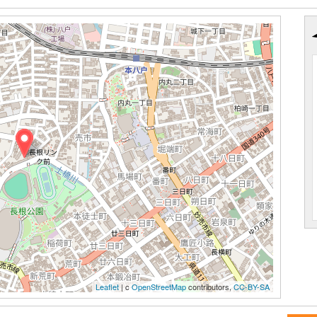
Leaflet
| c
OpenStreetMap
contributors,
CC-BY-SA