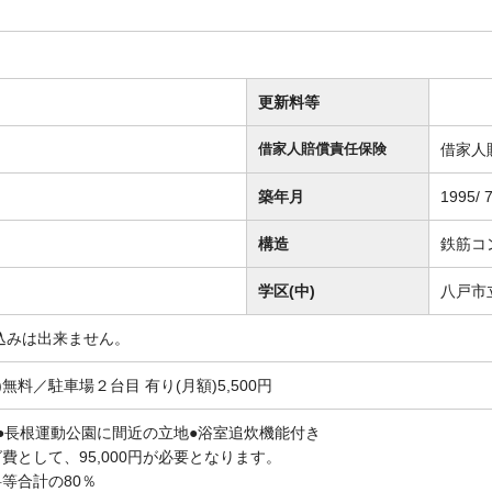
更新料等
借家人
借家人賠償責任保険
築年月
1995/ 
構造
鉄筋コ
学区(中)
八戸市
込みは出来ません。
無料／駐車場２台目 有り(月額)5,500円
●長根運動公園に間近の立地●浴室追炊機能付き
費として、95,000円が必要となります。
等合計の80％