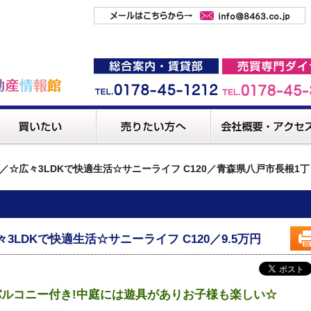
／☆広々3LDKで快適生活☆サニーライフ C120／青森県八戸市長根1丁
々3LDKで快適生活☆サニーライフ C120／9.5万円
バルコニー付き!中庭には遊具がありお子様も楽しい☆