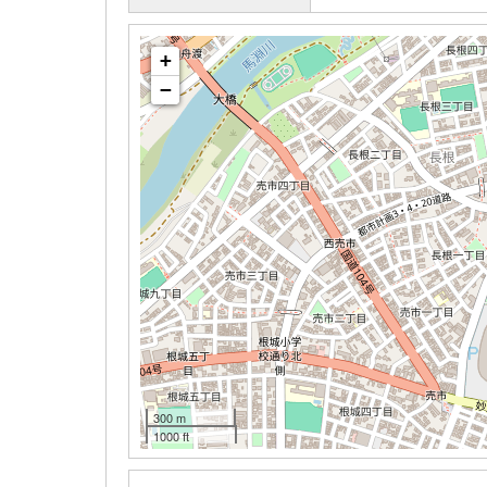
+
−
300 m
1000 ft