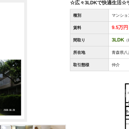
☆広々3LDKで快適生活☆サ
種別
マンショ
9.5万
賃料
3LDK
間取り
（
所在地
青森県八
取引態様
仲介