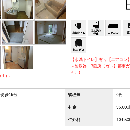
【水洗トイレ】有り【エアコン
ス給湯器・3箇所【ガス】都市ガ
ん。)
きます。
徒歩15分
管理費
0円
礼金
95,00
仲介料
104,5