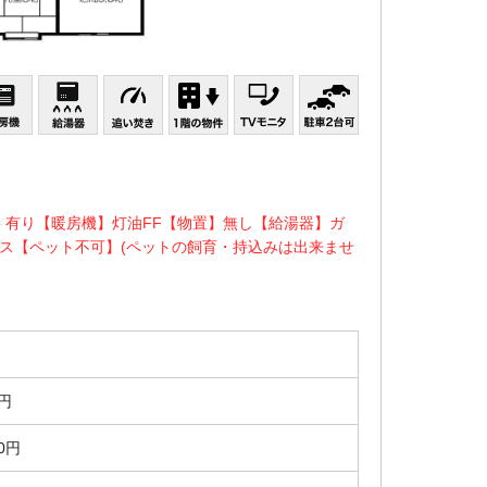
】有り【暖房機】灯油FF【物置】無し【給湯器】ガ
ス【ペット不可】(ペットの飼育・持込みは出来ませ
0円
00円