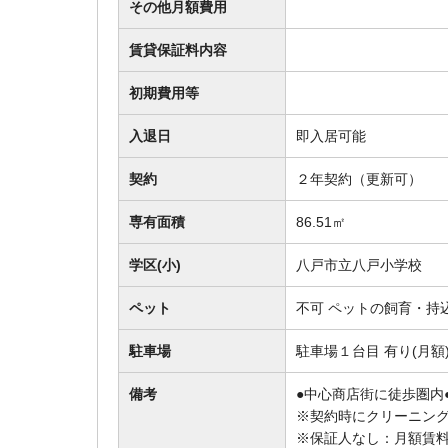
その他月額費用
賃貸保証料内容
初期費用等
入退日
即入居可能
契約
２年契約（更新可）
専有面積
86.51㎡
学区(小)
八戸市立八戸小学校
ペット
不可 ペットの飼育・持
駐車場
駐車場１台目 有り(月額)
備考
●中心商店街に徒歩圏内
※契約時にクリーニング
※保証人なし：月額賃料