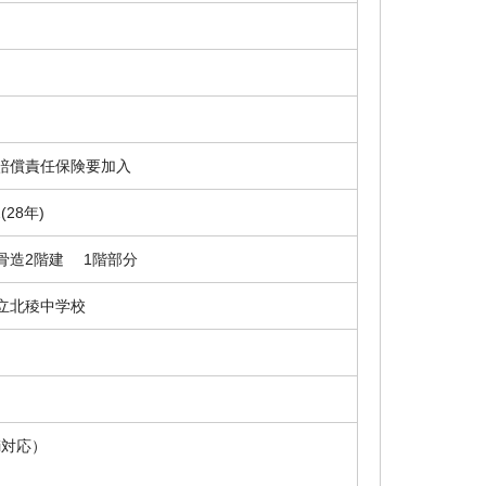
賠償責任保険要加入
2(28年)
骨造2階建 1階部分
立北稜中学校
i対応）