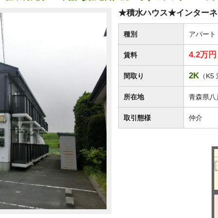
★積水ハウス★インターネッ
種別
アパート
4.2万
賃料
2K
間取り
（K5 
所在地
青森県八
取引態様
仲介