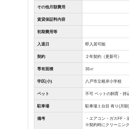
その他月額費用
賃貸保証料内容
初期費用等
入退日
即入居可能
契約
２年契約（更新可）
専有面積
35㎡
学区(小)
八戸市立根岸小学校
ペット
不可 ペットの飼育・持
駐車場
駐車場１台目 有り(月
備考
・エアコン・ガスFF・
※契約時にクリーニング