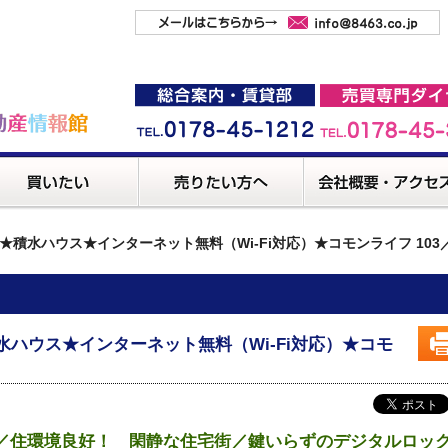
★積水ハウス★インターネット無料（Wi-Fi対応）★コモンライフ 10
積水ハウス★インターネット無料（Wi-Fi対応）★コモ
／住環境良好！ 閑静な住宅街／鍵いらずのデジタルロッ