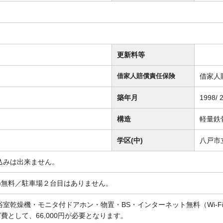
更新料等
借家人
借家人賠償責任保険
築年月
1998/ 
構造
軽量鉄
学区(中)
八戸市
込みは出来ません。
額)無料／駐車場２台目はありません。
浴室乾燥機・モニタ付ドアホン・物置・BS・インターネット無料（Wi-F
費として、66,000円が必要となります。