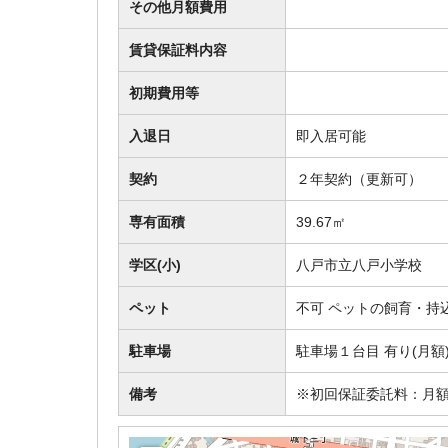
その他月額費用
賃貸保証料内容
初期費用等
入退日
即入居可能
契約
２年契約（更新可）
専有面積
39.67㎡
学区(小)
八戸市立八戸小学校
ペット
不可 ペットの飼育・持
駐車場
駐車場１台目 有り(月
備考
※初回保証委託料：月額