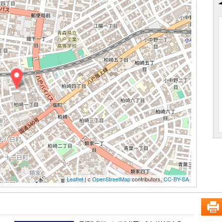
Leaflet
| c
OpenStreetMap
contributors,
CC-BY-SA