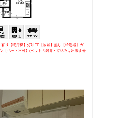
】有り【暖房機】灯油FF【物置】無し【給湯器】ガ
ン【ペット不可】(ペットの飼育・持込みは出来ませ