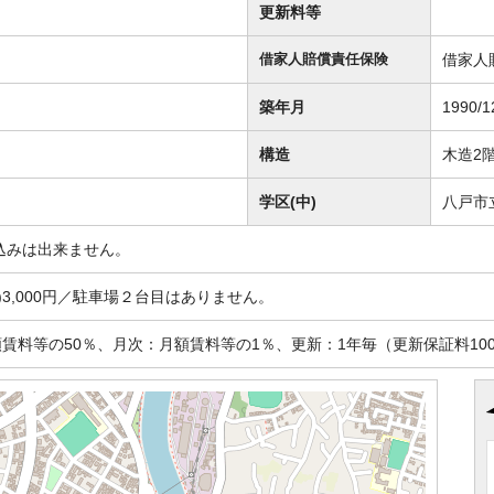
更新料等
借家人
借家人賠償責任保険
築年月
1990/1
構造
木造2
学区(中)
八戸市
込みは出来ません。
)3,000円／駐車場２台目はありません。
賃料等の50％、月次：月額賃料等の1％、更新：1年毎（更新保証料100