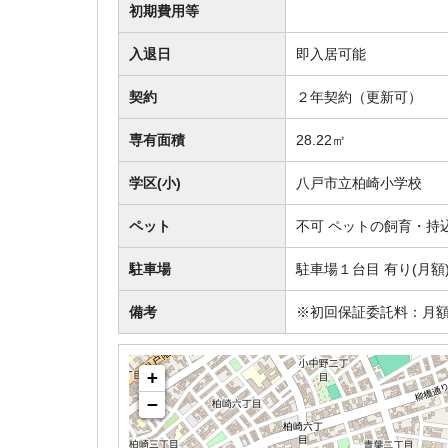
初期費用等
入退日
即入居可能
契約
２年契約（更新可）
専有面積
28.22㎡
学区(小)
八戸市立柏崎小学校
ペット
不可 ペットの飼育・持
駐車場
駐車場１台目 有り(月額
備考
※初回保証委託料：月額
+
−