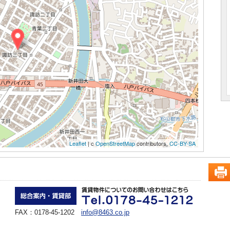
Leaflet
| c
OpenStreetMap
contributors,
CC-BY-SA
FAX：0178-45-1202
info@8463.co.jp