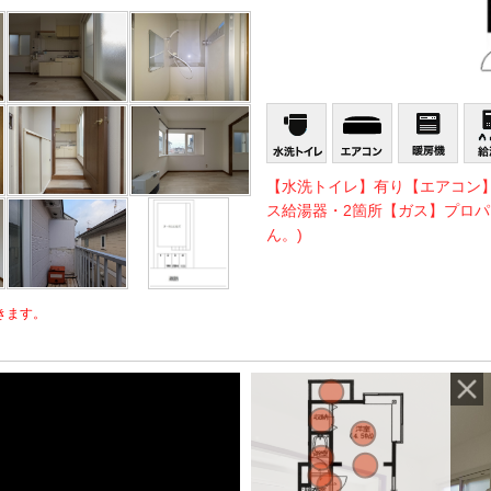
【水洗トイレ】有り【エアコン
ス給湯器・2箇所【ガス】プロパ
ん。)
きます。