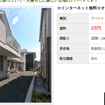
り扱っていて一人暮らしに嬉しい立地のアパートです！
☆インターネット無料☆オー
種別
アパート
3万円
賃料
1DK
間取り
（DK
所在地
青森県八
取引態様
仲介