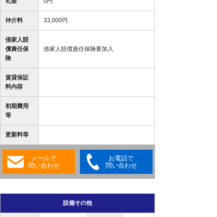
礼金
0円
仲介料
33,000円
借家人賠
償責任保
借家人賠償責任保険要加入
険
賃貸保証
料内容
初期費用
等
更新料等
メールで
お電話で
問い合わせ
問い合わせ
設備その他