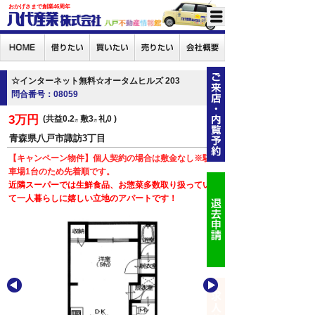
おかげさまで創業46周年
☆インターネット無料☆オータムヒルズ 203
問合番号：08059
3万円
共益0.2
敷3
礼0
万
万
青森県八戸市諏訪3丁目
【キャンペーン物件】個人契約の場合は敷金なし※駐
車場1台のため先着順です。
近隣スーパーでは生鮮食品、お惣菜多数取り扱ってい
て一人暮らしに嬉しい立地のアパートです！