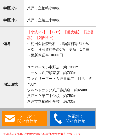
学区(小)
八戸市立柏崎小学校
学区(中)
八戸市立第三中学校
【水洗ﾄｲﾚ】
【ｴｱｺﾝ】
【暖房機】
【給湯
器】
【2階以上】
備考
※初回保証委託料：月額賃料等の50％、
月次：月額賃料等の1％、更新：1年毎
（更新保証料10000円）
ユニバース小中野店 約1200m
ローソン八戸類家店 約700m
ファミリーマート八戸青葉二丁目店 約
周辺環境
750m
ツルハドラッグ八戸諏訪店 約450m
八戸市立第三中学校 約750m
八戸市立柏崎小学校 約700m
メールで
お電話で
問い合わせ
問い合わせ
※写真及び図面と現況が異なる場合は現況優先と致します。