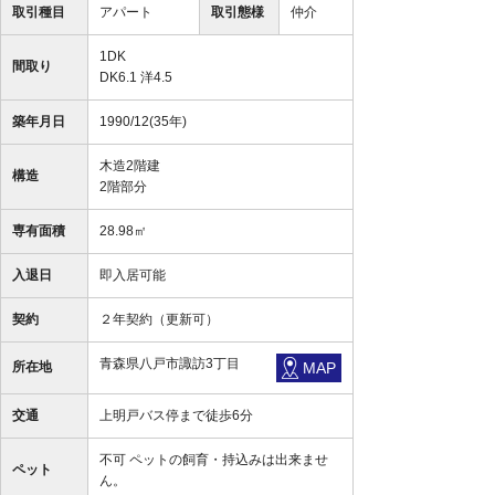
取引種目
アパート
取引態様
仲介
1DK
間取り
DK6.1 洋4.5
築年月日
1990/12(35年)
木造2階建
構造
2階部分
専有面積
28.98㎡
入退日
即入居可能
契約
２年契約（更新可）
青森県八戸市諏訪3丁目
所在地
MAP
交通
上明戸バス停まで徒歩6分
不可 ペットの飼育・持込みは出来ませ
ペット
ん。