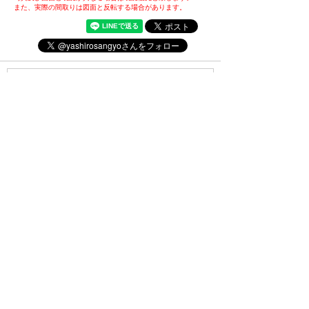
また、実際の間取りは図面と反転する場合があります。
・(公社)全日本不動産協会会員
・(公社)不動産保証協会会員
・(公財)日本賃貸住宅管理協会会員
・東北地区不動産公正取引協議会加盟店
・全国賃貸管理ビジネス協会会員
〒031-0075
青森県八戸市内丸一丁目6番4号
(JR本八戸駅構内)