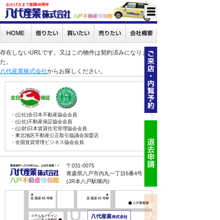
おかげさまで創業46周年
存在しないURLです。又はこの物件は契約済みになりまし
た。
八代産業株式会社
からお探しください。
・(公社)全日本不動産協会会員
・(公社)不動産保証協会会員
・(公財)日本賃貸住宅管理協会会員
・東北地区不動産公正取引協議会加盟店
・全国賃貸管理ビジネス協会会員
〒031-0075
青森県八戸市内丸一丁目6番4号
(JR本八戸駅構内)