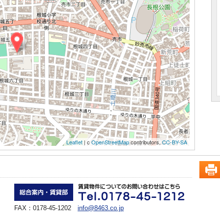
Leaflet
| c
OpenStreetMap
contributors,
CC-BY-SA
FAX：0178-45-1202
info@8463.co.jp