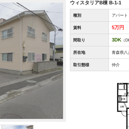
ウィスタリアB棟 B-1-1
種別
アパート
5万円
賃料
3DK
間取り
（D
所在地
青森県八
取引態様
仲介