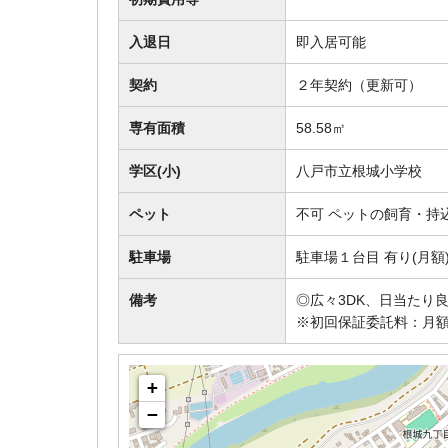
入退日
即入居可能
契約
２年契約（更新可）
専有面積
58.58㎡
学区(小)
八戸市立根城小学校
ペット
不可 ペットの飼育・持
駐車場
駐車場１台目 有り(月
備考
◎広々3DK、日当たり
※初回保証委託料：月額
+
−