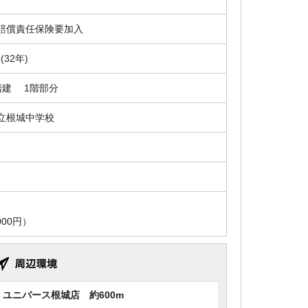
賠償責任保険要加入
9(32年)
階建 1階部分
立根城中学校
00円）
ユニバース根城店 約600m