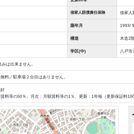
借家人
借家人賠償責任保険
築年月
1993/ 
構造
木造2
学区(中)
八戸市
込みは出来ません。
額)無料／駐車場２台目はありません。
良好
賃料等の50％、月次：月額賃料等の1％、更新：1年毎（更新保証料100