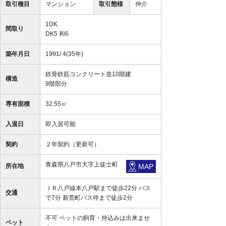
取引種目
マンション
取引態様
仲介
1DK
間取り
DK5 和6
築年月日
1991/ 4(35年)
鉄骨鉄筋コンクリート造10階建
構造
9階部分
専有面積
32.55㎡
入退日
即入居可能
契約
２年契約（更新可）
青森県八戸市大字上徒士町
所在地
MAP
ＪＲ八戸線本八戸駅まで徒歩22分 バス
交通
で7分 新荒町バス停まで徒歩2分
不可 ペットの飼育・持込みは出来ませ
ペット