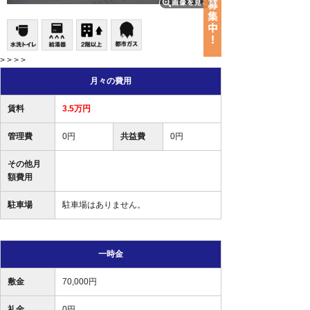
> > > >
月々の費用
賃料
3.5万円
管理費
0円
共益費
0円
その他月
額費用
駐車場
駐車場はありません。
一時金
敷金
70,000円
礼金
0円