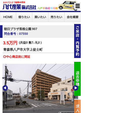
おかげさまで創業46周年
朝日プラザ長根公園 907
問合番号：07550
3.5万円
共益0
敷7
礼0
万
青森県八戸市大字上徒士町
◎中心商店街に間近