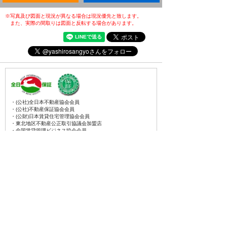
※写真及び図面と現況が異なる場合は現況優先と致します。
また、実際の間取りは図面と反転する場合があります。
・(公社)全日本不動産協会会員
・(公社)不動産保証協会会員
・(公財)日本賃貸住宅管理協会会員
・東北地区不動産公正取引協議会加盟店
・全国賃貸管理ビジネス協会会員
〒031-0075
青森県八戸市内丸一丁目6番4号
(JR本八戸駅構内)