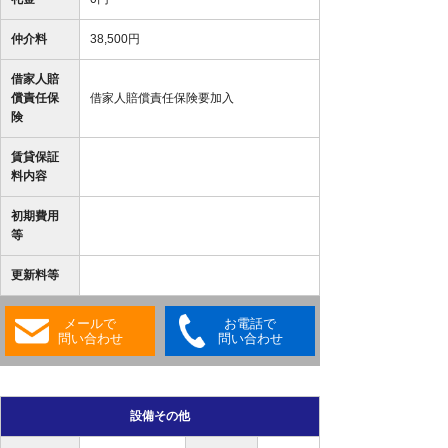
仲介料
38,500円
借家人賠
償責任保
借家人賠償責任保険要加入
険
賃貸保証
料内容
初期費用
等
更新料等
メールで
お電話で
問い合わせ
問い合わせ
設備その他