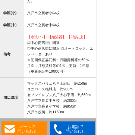
ん。
学区(小)
八戸市立長者小学校
学区(中)
八戸市立長者中学校
【水洗ﾄｲﾚ】
【給湯器】
【2階以上】
◎中心商店街に間近
◎中心商店街に間近 ◎オートロック、エ
備考
レベーターあり
※初回保証委託料：月額賃料等の50％、
月次：月額賃料等の1％、更新：1年毎
（更新保証料10000円）
マックスバリュ八戸上組店 約250m
ユニバース根城店 約900m
セブンイレブン八戸大杉平店 約550m
周辺環境
八戸市立長者中学校 約2000m
八戸市立長者小学校 約850m
八戸市役所 約1150m
メールで
お電話で
問い合わせ
問い合わせ