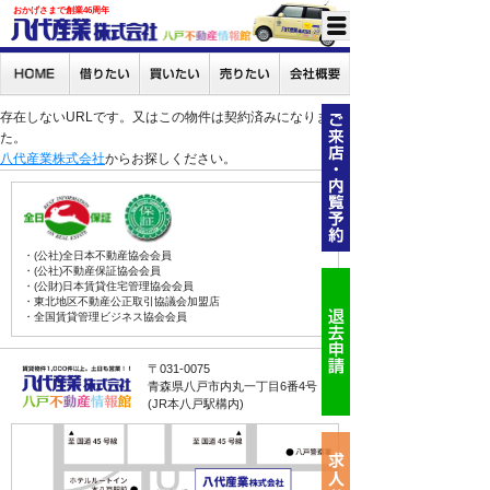
おかげさまで創業46周年
存在しないURLです。又はこの物件は契約済みになりまし
た。
八代産業株式会社
からお探しください。
・(公社)全日本不動産協会会員
・(公社)不動産保証協会会員
・(公財)日本賃貸住宅管理協会会員
・東北地区不動産公正取引協議会加盟店
・全国賃貸管理ビジネス協会会員
〒031-0075
青森県八戸市内丸一丁目6番4号
(JR本八戸駅構内)