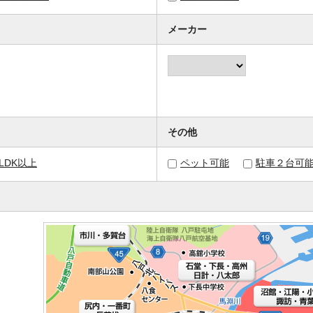
メーカー
その他
3LDK以上
ペット可能
駐車２台可