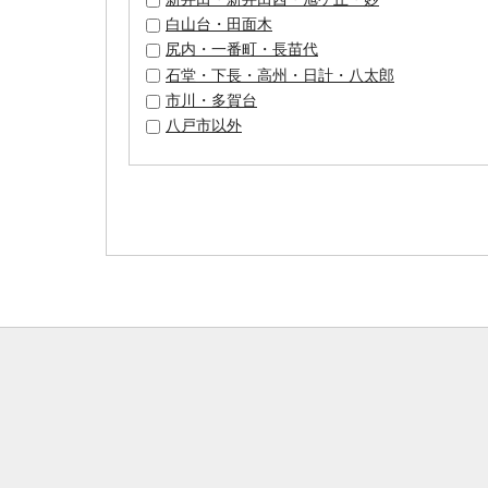
白山台・田面木
尻内・一番町・長苗代
石堂・下長・高州・日計・八太郎
市川・多賀台
八戸市以外