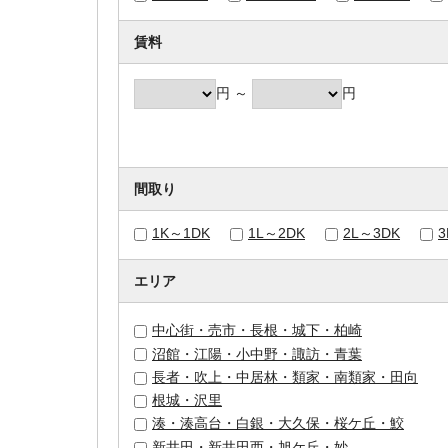
賃料
円 ～
円
間取り
1K～1DK
1L～2DK
2L～3DK
エリア
中心街・売市・長根・城下・柏崎
沼館・江陽・小中野・諏訪・青葉
長者・吹上・中居林・類家・南類家・田向
根城・沢里
湊・湊高台・白銀・大久保・桜ケ丘・鮫
新井田・新井田西・旭ケ丘・妙