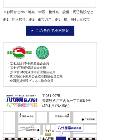
※お問合せNo・地名・学区・物件名・設備・周辺施設など
例1：即入居可、例2：都市ガス、例3：猫、例4：三沢市
この条件で検索開始
・(公社)全日本不動産協会会員
・(公社)不動産保証協会会員
・(公財)日本賃貸住宅管理協会会員
・東北地区不動産公正取引協議会加盟店
・全国賃貸管理ビジネス協会会員
〒031-0075
青森県八戸市内丸一丁目6番4号
(JR本八戸駅構内)