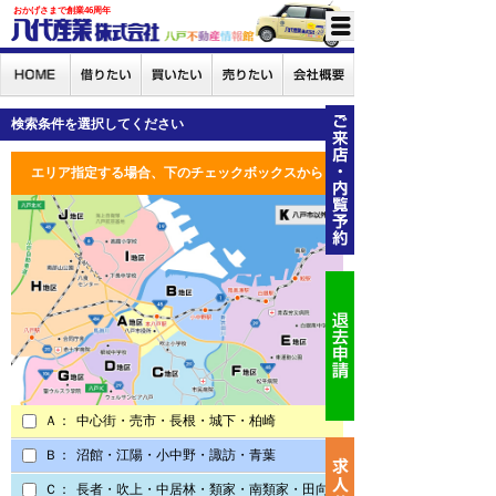
おかげさまで創業46周年
検索条件を選択してください
エリア指定する場合、下のチェックボックスから
Ａ：
中心街・売市・長根・城下・柏崎
Ｂ：
沼館・江陽・小中野・諏訪・青葉
Ｃ：
長者・吹上・中居林・類家・南類家・田向