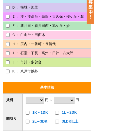
Ｄ：
根城・沢里
Ｅ：
湊・湊高台・白銀・大久保・桜ケ丘・鮫
Ｆ：
新井田・新井田西・旭ケ丘・妙
Ｇ：
白山台・田面木
Ｈ：
尻内・一番町・長苗代
Ｉ：
石堂・下長・高州・日計・八太郎
Ｊ：
市川・多賀台
Ｋ：
八戸市以外
基本情報
賃料
円 ～
円
1K～1DK
1L～2DK
間取り
2L～3DK
3LDK以上